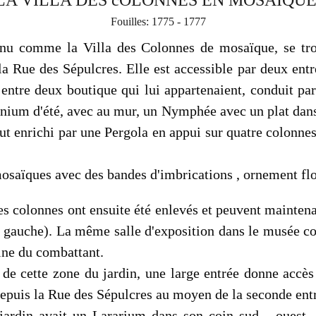
Fouilles: 1775 - 1777
nnu comme la Villa des Colonnes de mosaïque, se trou
la Rue des Sépulcres. Elle est accessible par deux ent
entre deux boutique qui lui appartenaient, conduit pa
linium d'été, avec au mur, un Nymphée avec un plat dan
out enrichi par une Pergola en appui sur quatre colonnes
saïques avec des bandes d'imbrications , ornement flor
es colonnes ont ensuite été enlevés et peuvent mainten
à gauche). La même salle d'exposition dans le musée c
ine du combattant.
 de cette zone du jardin, une large entrée donne accè
epuis la Rue des Sépulcres au moyen de la seconde ent
ardin avait un Lararium dans son coin sud - ouest. 