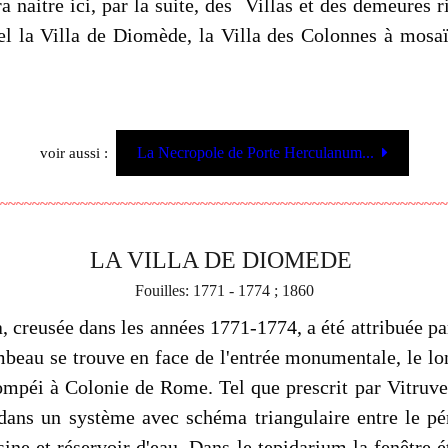
rra naitre ici, par la suite, des Villas et des demeures
l la Villa de Diomède, la Villa des Colonnes à mosaïqu
La Necropole de Porte Herculanum...
voir aussi :
~~~~~~~~~~~~~~~~~~~~~~~~~~~~~~~~~~~~~~~~~~~~~~~~~~~~~~~~
LA VILLA DE DIOMEDE
Fouilles: 1771 - 1774 ; 1860
, creusée dans les années 1771-1774, a été attribuée par
ombeau se trouve en face de l'entrée monumentale, le lon
mpéi à Colonie de Rome. Tel que prescrit par Vitruve po
dans un système avec schéma triangulaire entre le pér
ine et réservoir d'eau. Dans le tepidarium la fenêtre 