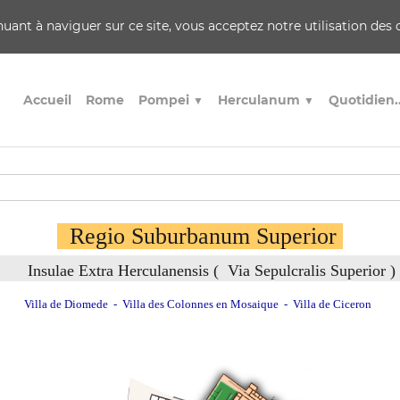
inuant à naviguer sur ce site, vous acceptez notre utilisation des
Accueil
Rome
Pompei
Herculanum
Quotidien.
▼
▼
Regio Suburbanum Superior
Insulae Extra Herculanensis ( Via Sepulcralis Super
Villa de Diomede
-
Villa des Colonnes en Mosaiqu
e -
Villa de Ciceron