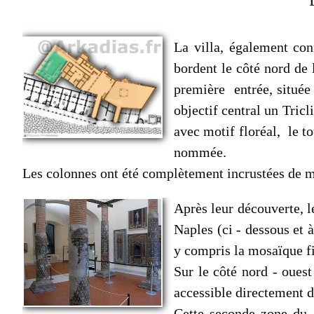
La villa, également co
bordent le côté nord de 
première entrée, située 
objectif central un Tric
avec motif floréal, le t
nommée.
Les colonnes ont été complètement incrustées de mo
Après leur découverte, l
Naples (ci - dessous et 
y compris la mosaïque f
Sur le côté nord - ouest
accessible directement d
Cette seconde zone du j