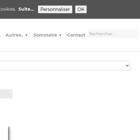
 cookies.
Suite...
Personnaliser
OK
.
Autres..
Sommaire
Contact
▼
▼
ior )