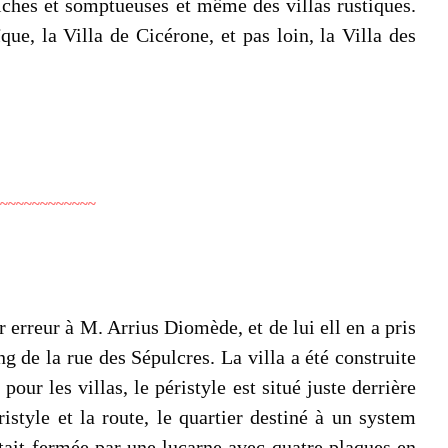
 riches et somptueuses et même des villas rustiques.
e, la Villa de Cicérone, et pas loin, la Villa des
~~~~~~~~~~~~
 erreur à M. Arrius Diomède, et de lui ell en a pris
g de la rue des Sépulcres. La villa a été construite
ur les villas, le péristyle est situé juste derrière
istyle et la route, le quartier destiné à un system
était fermée par une lucarne avec quatre plaques en