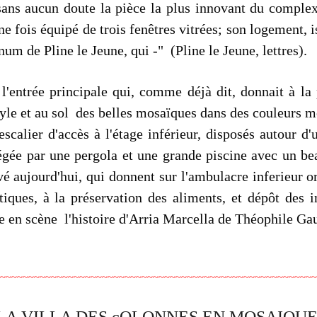
sans aucun doute la pièce la plus innovant du complexe
ne fois équipé de trois fenêtres vitrées; son logement, i
num de Pline le Jeune, qui -" (Pline le Jeune, lettres).
 l'entrée principale qui, comme déjà dit, donnait à la 
style et au sol des belles mosaïques dans des couleurs 
escalier d'accès à l'étage inférieur, disposés autour d
tégée par une pergola et une grande piscine avec un b
vé aujourd'hui, qui donnent sur l'ambulacre inferieur o
ques, à la préservation des aliments, et dépôt des in
ise en scène l'histoire d'Arria Marcella de Théophile Ga
~~~~~~~~~~~~~~~~~~~~~~~~~~~~~~~~~~~~~~~~~~~~~~~~~~~~~~~~
LA VILLA DES cOLONNES EN MOSAIQU