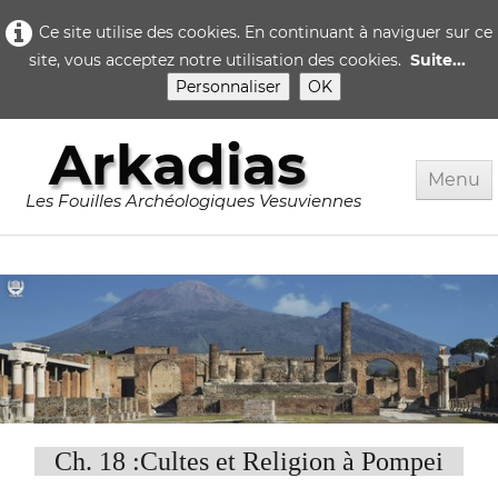
Ce site utilise des cookies. En continuant à naviguer sur ce
site, vous acceptez notre utilisation des cookies.
Suite...
Personnaliser
OK
Arkadias
Menu
Les Fouilles Archéologiques Vesuviennes
Accueil
Rome
Pompei
▼
Herculanum
▼
Quotidien..
Ch. 18 :Cultes et Religion à Pompei