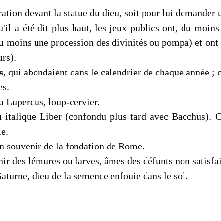
tration devant la statue du dieu, soit pour lui demander 
u'il a été dit plus haut, les jeux pu­blics ont, du moin
moins une procession des divi­nités ou pompa) et ont po
urs).
s
, qui abondaient dans le calendrier de chaque année ; c
es.
eu Lupercus, loup-cervier.
 italique Liber (con­fondu plus tard avec Bacchus). C
le.
 en souvenir de la fondation de Rome.
ir des lémures ou larves, âmes des défunts non satisfai
aturne, dieu de la semence enfouie dans le sol.