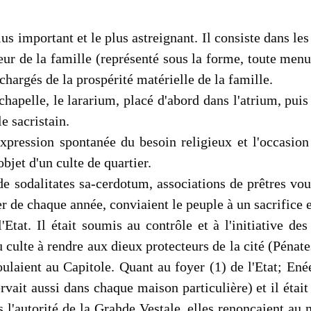
lus important et le plus astreignant. Il consiste dans le
teur de la famille (représenté sous la forme, toute me
 chargés de la prospérité matérielle de la famille.
apelle, le lararium, placé d'abord dans l'atrium, puis d
le sacristain.
expression spontanée du besoin reli­gieux et l'occasion
objet d'un culte de quartier.
 de sodalitates sa-cerdotum, associations de prêtres voué
ier de chaque année, conviaient le peuple à un sacrifice 
l'Etat. Il était soumis au contrôle et à l'initiative d
culte à rendre aux dieux protecteurs de la cité (Pénates
laient au Capitole. Quant au foyer (1) de l'Etat; Enée
ait aussi dans chaque maison particulière) et il était
autorité de la Grahde Vestale, elles renonçaient au ma