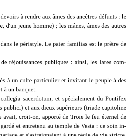
s devoirs à rendre aux âmes des ancêtres défunts : le
nue, d'un jeune homme) ; les mânes, âmes des autres
ans le péristyle. Le pater familias est le prêtre de
 de réjouissances publiques : ainsi, les lares com­
s à un culte particulier et invi­tant le peuple à des
et à un banquet.
es collegia sacerdotum, et spécia­lement du Pontifex
 publici) et aux dieux supérieurs (triade capitoline
 avait, croit-on, apporté de Troie le feu éternel de
 gardé et entretenu au temple de Vesta : ce soin in­
riage et s'astreignaient à une règle de vie stricte.