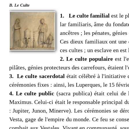
B. Le Culte
1. Le culte familial
est le p
lar familiaris, âme du fonda
ancêtres ; les pénates, génies
Ces dieux familiaux ont une ch
ces cultes ; un esclave en est 
2. Le culte populaire
est l'
pilâtes, génies protecteurs des carrefours, étaient l'
3. Le culte sacerdotal
était célébré à l'initiative
cérémonies fixes : ainsi, les Luperques, le 15 fé­vr
4. Le culte public
(sacra publica) était celui de 
Maximus. Celui-ci était le responsable principal du 
: Jupiter, Junon, Minerve). Les cérémonies se dérou
Vesta, gage de l'empire du monde. Ce feu se conserv
combait aux Vestales. Vivant en communauté, sous l'