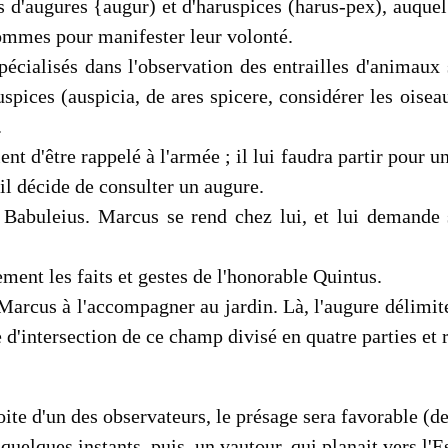
d'augures {augur) et d'haruspices (harus-pex), auquel 
ommes pour manifester leur volonté.
pécialisés dans l'observation des entrailles d'animaux s
auspices (auspicia, de ares spicere, considérer les oise
.
t d'être rappelé à l'armée ; il lui faudra partir pour un
 il décide de consulter un augure.
. Babuleius. Marcus se rend chez lui, et lui demande 
vement les faits et gestes de l'honorable Quintus.
 Marcus à l'accom­pagner au jardin. Là, l'augure délim
e d'intersection de ce champ divisé en quatre parties et 
e d'un des observateurs, le présage sera favorable (dexte
quelques instants, puis, un vautour, qui planait vers l