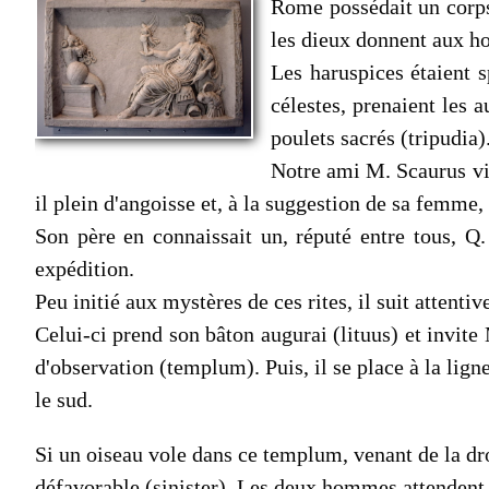
Rome possédait un corps 
les dieux donnent aux h
Les haruspices étaient s
céles­tes, prenaient les 
poulets sacrés (tripudia)
Notre ami M. Scaurus vien
il plein d'angoisse et, à la suggestion de sa femme,
Son père en connaissait un, réputé entre tous, Q
expédition.
Peu initié aux mystères de ces rites, il suit attenti
Celui-ci prend son bâton augurai (lituus) et invite
d'observation (templum). Puis, il se place à la lign
le sud.
Si un oiseau vole dans ce templum, venant de la droit
défavorable (sinister). Les deux hommes at­tendent 