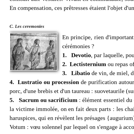
En compensation, ces prêtresses étaient l'ob­jet d'un
C. Les ceremonies
En principe, rien d'important
cérémonies ?
1. Devotio
, par laquelle, po
2. Lectisternium
ou repas of
3. Libatio
de vin, de miel, d
4. Lustratio ou procession
de purification autour
porc, d'une brebis et d'un taureau : suovetaurile (sus
5. Sacrum ou sacrificium
: élément essentiel du 
la victime immolée, on en fait deux parts : les cha
haruspices, qui en révèlent les présages {augurium
Votum : vœu solennel par lequel on s'engage à accom