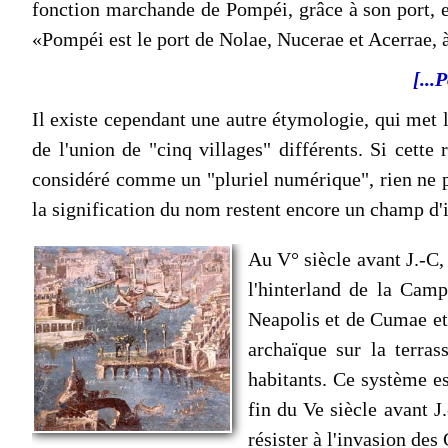
fonction marchande de Pompéi, grâce à son port, en
«Pompéi est le port de Nolae, Nucerae et Acerrae, à 
[...
Il existe cependant une autre étymologie, qui met 
de l'union de "cinq villages" différents. Si cet
considéré comme un "pluriel numérique", rien ne peu
la signification du nom restent encore un champ d'
Au V° siècle avant J.-C, 
l'hinterland de la Camp
Neapolis et de Cumae et 
archaïque sur la terras
habitants. Ce système est
fin du Ve siècle avant J
résister à l'invasion des