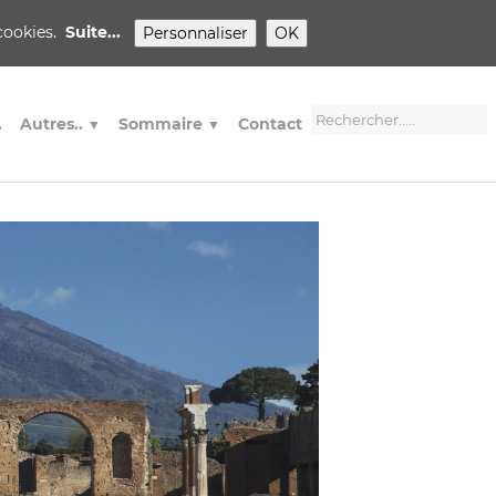
 cookies.
Suite...
Personnaliser
OK
.
Autres..
Sommaire
Contact
▼
▼