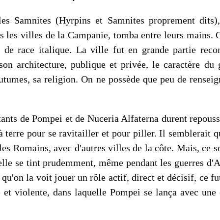
es Samnites (Hyrpins et Samnites proprement dits),
les villes de la Campanie, tomba entre leurs mains. Ce 
de race italique. La ville fut en grande partie reco
on architecture, publique et privée, le caractère du
outumes, sa religion. On ne possède que peu de renseig
itants de Pompei et de Nuceria Alfaterna durent repouss
 terre pour se ravitail­ler et pour piller. Il semblerai
es Romains, avec d'autres villes de la côte. Mais, ce 
 elle se tint prudemment, même pendant les guerres d'A
qu'on la voit jouer un rôle actif, direct et décisif, ce 
e et violente, dans laquelle Pompei se lança avec une 