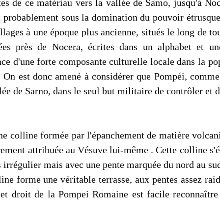
tes de ce matériau vers la vallée de Samo, jusqu'à No
 probablement sous la domination du pouvoir étrusque. D
ages à une époque plus ancienne, situés le long de tout 
ées près de Nocera, écrites dans un alphabet et u
nce d'une forte composante culturelle locale dans la pop
e. On est donc amené à considérer que Pompéi, comme N
allée de Sarno, dans le seul but militaire de contrôler et
ne colline formée par l'épanchement de matière volcani
rement attribuée au Vésuve lui-même . Cette colline s'é
 irrégulier mais avec une pente marquée du nord au su
olline forme une véritable terrasse, aux pentes assez r
et droit de la Pompei Romaine est facile reconnaître 