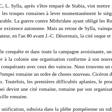
C, L. Sylla, après s'être emparé de Stabia, vint mettr
a les troupes romaines à lever momentanément le siège,
éparable. La guerre contre Mithridate ayant obligé les 
ne existence autonome. Mais au retour de Sylla, vainqu
ateur, en l'an 80 avant J.-C. Désormais, la cité osque e
lle conquête et dans toute la campagne avoisinante, un
r à la colonie une organisation conforme à son nouvel é
des conqué­rants avec ceux des vaincus. Nous trouvons un
 Pompei romaine un ordre de choses nouveau. Cicéron du
. Toutefois, les premières difficultés aplanies, le pro
ei devint une cité romaine, romaine par son organisat
 ville romaine.
unification, subsista dans la plèbe pompéienne un subs