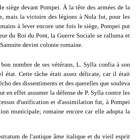
e le siège devant Pompei. À la tête des armées de la
 mais la victoire des légions à Nola fut, pour les
Romains à lever encore une fois le siège, Pompei put
eur du Roi du Pont, la Guerre Sociale se ralluma et
t Samnite devint colonie romaine.
 bon nombre de ses vétérans, L. Sylla confia à son
tat. Cette tâche était assez délicate, car il était
 écho des dissen­timents et des querelles que souleva
t en effet assumer la défense de P. Sylla contre les
cessus d'unification et d'assimilation fut, à Pompei
ion municipale; romaine encore car elle adopta la
tratum de l'antique âme italique et du vieil esprit