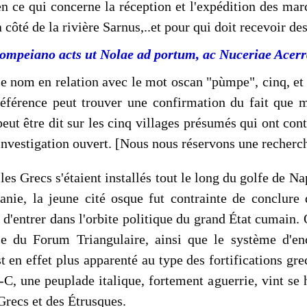
 ce qui concerne la réception et l'expédition des marc
côté de la rivière Sarnus,..et pour qui doit recevoir de
Pompeiano acts ut Nolae ad portum, ac Nuceriae Acerra
le nom en relation avec le mot oscan "pùmpe", cinq, e
te référence peut trouver une confirmation du fait qu
t être dit sur les cinq villages présumés qui ont cont
investigation ouvert. [Nous nous réservons une recherc
les Grecs s'étaient installés tout le long du golfe de N
anie, la jeune cité osque fut con­trainte de conclure
d'entrer dans l'orbite politique du grand État cumain. 
se du Forum Triangulaire, ainsi que le système d'ence
 en effet plus apparenté au type des fortifications grec
.-C, une peuplade italique, fortement aguerrie, vint se
 Grecs et des Étrusques.