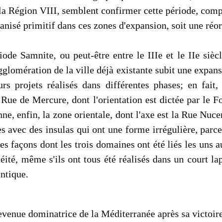
 Région VIII, semblent confirmer cette période, comprise
rbanisé primitif dans ces zones d'expansion, soit une ré
riode Samnite, ou peut-être entre le IIIe et le IIe si
glomération de la ville déjà existante subit une expan
rs projets réalisés dans différentes phases; en fait,
Rue de Mercure, dont l'orientation est dictée par le For
ne, enfin, la zone orientale, dont l'axe est la Rue Nuc
s avec des insulas qui ont une forme irrégulière, parce
es façons dont les trois domaines ont été liés les uns au
éité, même s'ils ont tous été réalisés dans un court 
antique.
venue dominatrice de la Méditerranée après sa victoir