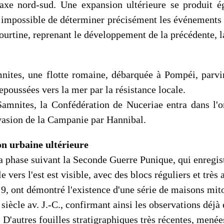
axe nord-sud. Une expansion ultérieure se produit é
 impossible de déterminer précisément les événements q
courtine, reprenant le développement de la précédente, 
nites, une flotte romaine, débarquée à Pompéi, parvin
repoussées vers la mer par la résistance locale.
Samnites, la Confédération de Nuceriae entra dans l'o
nvasion de la Campanie par Hannibal.
on urbaine ultérieure
a phase suivant la Seconde Guerre Punique, qui enregist
le vers l'est est visible, avec des blocs réguliers et trè
 9, ont démontré l'existence d'une série de maisons mit
e siècle av. J.-C., confirmant ainsi les observations dé
. D'autres fouilles stratigraphiques très récentes, mené