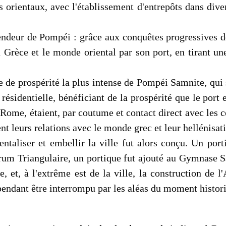
s orientaux, avec l'établissement d'entrepôts dans di
endeur de Pompéi : grâce aux conquêtes progressives de 
 Grèce et le monde oriental par son port, en tirant un
de de prospérité la plus intense de Pompéi Samnite, qui
ésidentielle, bénéficiant de la prospérité que le port e
à Rome, étaient, par coutume et contact direct avec les c
ent leurs relations avec le monde grec et leur hellénisa
aliser et embellir la ville fut alors conçu. Un port
 Forum Triangulaire, un portique fut ajouté au Gymnase
e, et, à l'extrême est de la ville, la construction de
ependant être interrompu par les aléas du moment histor