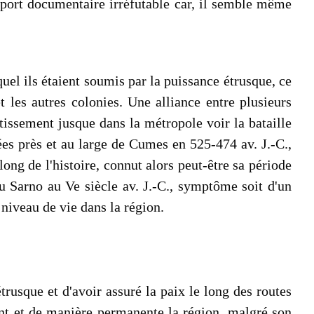
pport documentaire irréfutable car, il semble même
uel ils étaient soumis par la puissance étrusque, ce
les autres colonies. Une alliance entre plusieurs
tissement jusque dans la métropole voir la bataille
es près et au large de Cumes en 525-474 av. J.-C.,
long de l'histoire, connut alors peut-être sa période
u Sarno au Ve siècle av. J.-C., symptôme soit d'un
 niveau de vie dans la région.
trusque et d'avoir assuré la paix le long des routes
nt et de manière permanente la région, malgré son