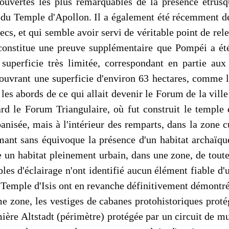
vertes les plus remarquables de la présence étrusqu
du Temple d'Apollon. Il a également été récemment dé
cs, et qui semble avoir servi de véritable point de rele
ci constitue une preuve supplémentaire que Pompéi a 
uperficie très limitée, correspondant en partie aux
 couvrant une superficie d'environ 63 hectares, comme
les abords de ce qui allait devenir le Forum de la vil
ard le Forum Triangulaire, où fut construit le temple 
nisée, mais à l'intérieur des remparts, dans la zone c
mant sans équivoque la présence d'un habitat archaïque
 un habitat pleinement urbain, dans une zone, de toute
les d'éclairage n'ont identifié aucun élément fiable d
 Temple d'Isis ont en revanche définitivement démontré 
 zone, les vestiges de cabanes protohistoriques protég
ère Altstadt (périmètre) protégée par un circuit de mu