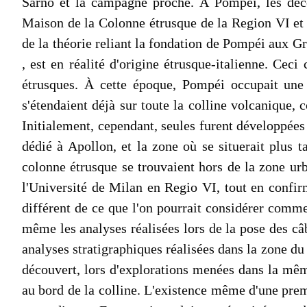
Sarno et la campagne proche. À Pompéi, les décou
Maison de la Colonne étrusque de la Region VI et 
de la théorie reliant la fondation de Pompéi aux Gre
, est en réalité d'origine étrusque-italienne. Ce
étrusques. À cette époque, Pompéi occupait une s
s'étendaient déjà sur toute la colline volcanique,
Initialement, cependant, seules furent développées 
dédié à Apollon, et la zone où se situerait plus t
colonne étrusque se trouvaient hors de la zone urba
l'Université de Milan en Regio VI, tout en confir
différent de ce que l'on pourrait considérer comme
même les analyses réalisées lors de la pose des câb
analyses stratigraphiques réalisées dans la zone du
découvert, lors d'explorations menées dans la même
au bord de la colline. L'existence même d'une premi