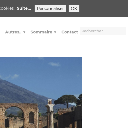
 cookies.
Suite...
Personnaliser
OK
.
Autres..
Sommaire
Contact
▼
▼