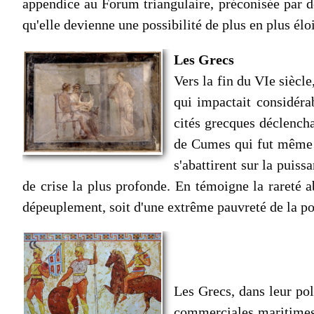
appendice au Forum triangulaire, préconisée par d
qu'elle devienne une possibilité de plus en plus élo
Les Grecs
Vers la fin du VIe siècl
qui impactait considéra
cités grecques déclencha
de Cumes qui fut même c
s'abattirent sur la puiss
de crise la plus profonde. En témoigne la rareté 
dépeuplement, soit d'une extrême pauvreté de la popu
Les Grecs, dans leur poli
commerciales maritimes,