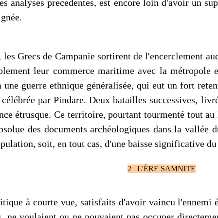
es analyses precedentes, est encore loin d'avoir un su
ignée.
e, les Grecs de Campanie sortirent de l'encerclement auq
blement leur commerce maritime avec la métropole et 
 une guerre ethnique généralisée, qui eut un fort reten
élébrée par Pindare. Deux batailles successives, livré
ance étrusque. Ce territoire, pourtant tourmenté tout au 
absolue des documents archéologiques dans la vallée d
lation, soit, en tout cas, d'une baisse significative du
2_ L'ÈRE SAMNITE
tique à courte vue, satisfaits d'avoir vaincu l'ennemi é
 ne voulaient ou ne pouvaient pas occuper directeme