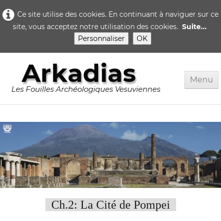
Ce site utilise des cookies. En continuant à naviguer sur ce
site, vous acceptez notre utilisation des cookies.
Suite...
Personnaliser
OK
Arkadias
Menu
Les Fouilles Archéologiques Vesuviennes
Accueil
Rome
Pompei
▼
Herculanum
▼
Quotidien..
Ch.2: La Cité de Pompei