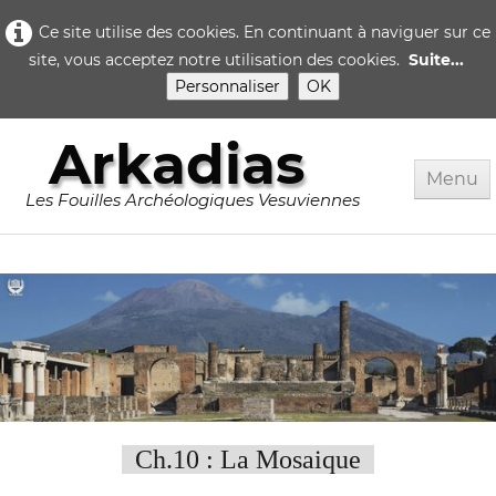
Ce site utilise des cookies. En continuant à naviguer sur ce
site, vous acceptez notre utilisation des cookies.
Suite...
Personnaliser
OK
Arkadias
Menu
Les Fouilles Archéologiques Vesuviennes
Accueil
Rome
Pompei
▼
Herculanum
▼
Quotidien..
Ch.10 : La Mosaique