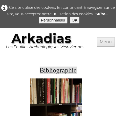
Ce site utilise des cookies. En continuant à naviguer sur ce
site, vous acceptez notre utilisation des cookies.
Suite...
Personnaliser
OK
Arkadias
Menu
Les Fouilles Archéologiques Vesuviennes
Accueil
Bibliographie
Rome
Pompei
▼
Herculanum
▼
Quotidien..