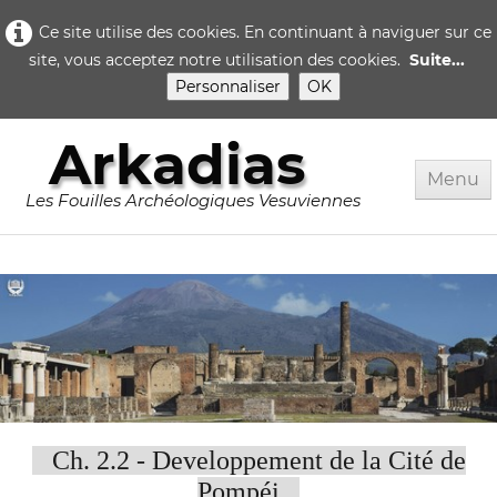
Ce site utilise des cookies. En continuant à naviguer sur ce
site, vous acceptez notre utilisation des cookies.
Suite...
Personnaliser
OK
Arkadias
Menu
Les Fouilles Archéologiques Vesuviennes
Accueil
Rome
Pompei
▼
Herculanum
▼
Quotidien..
Ch. 2.2 - Developpement de la Cité de
Pompéi