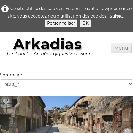
Ce site utilise des cookies. En continuant à naviguer sur ce
site, vous acceptez notre utilisation des cookies.
Suite...
Personnaliser
OK
Arkadias
Menu
Les Fouilles Archéologiques Vesuviennes
Accueil
Sommaire
Rome
Pompei
▼
Herculanum
▼
Quotidien..