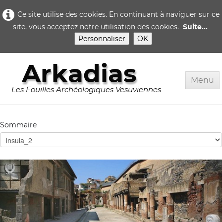
Ce site utilise des cookies. En continuant à naviguer sur ce
site, vous acceptez notre utilisation des cookies.
Suite...
Personnaliser
OK
Arkadias
Menu
Les Fouilles Archéologiques Vesuviennes
Accueil
Sommaire
Rome
Pompei
▼
Herculanum
▼
Quotidien..