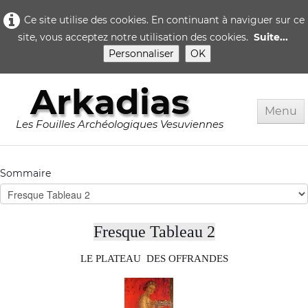
Ce site utilise des cookies. En continuant à naviguer sur ce
site, vous acceptez notre utilisation des cookies.
Suite...
Personnaliser
OK
Arkadias
Menu
Les Fouilles Archéologiques Vesuviennes
Accueil
Sommaire
Rome
Pompei
▼
Fresque Tableau 2
Herculanum
▼
LE PLATEAU DES OFFRANDES
Quotidien..