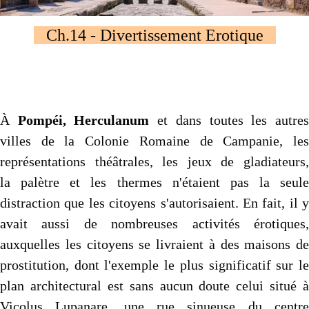
Autres..
▼
Ch.14 - Divertissement Erotique
Sommaire
▼
Contact
À
Pompéi, Herculanum
et dans toutes les autre
villes de la Colonie Romaine de Campanie, les
représentations théâtrales, les jeux de gladiateurs,
la palètre et les thermes n'étaient pas la seule
distraction que les citoyens s'autorisaient. En fait, il y
avait aussi de nombreuses activités érotiques,
auxquelles les citoyens se livraient à des maisons de
prostitution, dont l'exemple le plus significatif sur le
plan architectural est sans aucun doute celui situé à
Vicolus Lupanare, une rue sinueuse du centre