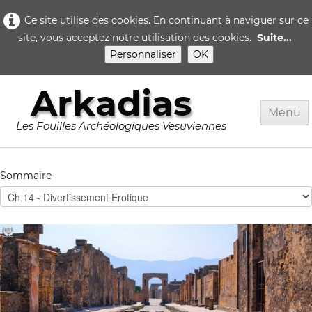
Ce site utilise des cookies. En continuant à naviguer sur ce
site, vous acceptez notre utilisation des cookies.
Suite...
Personnaliser
OK
Arkadias
Menu
Les Fouilles Archéologiques Vesuviennes
Accueil
Sommaire
Rome
Pompei
▼
Herculanum
▼
Quotidien..