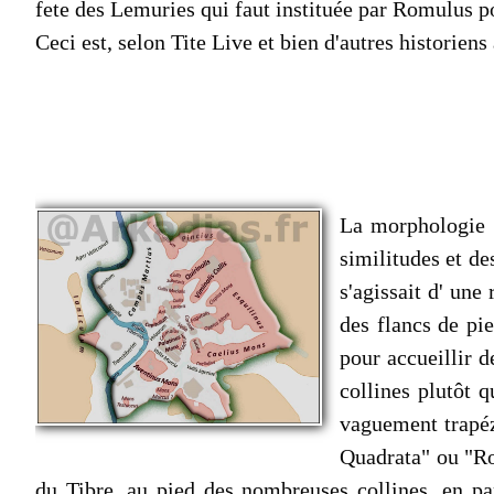
fete des Lemuries qui faut instituée par Romulus 
Ceci est, selon Tite Live et bien d'autres historien
La morphologie g
similitudes et de
s'agissait d' une
des flancs de pi
pour accueillir d
collines plutôt 
vaguement trapéz
Quadrata" ou "Rom
du Tibre, au pied des nombreuses collines, en pa