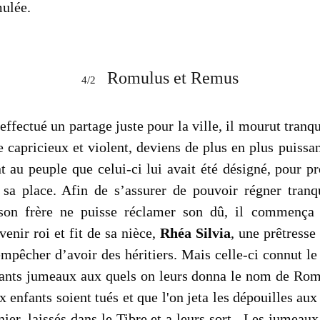
mulée.
Romulus et Remus
4/2
effectué un partage juste pour la ville, il mourut tranq
 capricieux et violent, deviens de plus en plus puissan
t au peuple que celui-ci lui avait été désigné, pour pr
t sa place. Afin de s’assurer de pouvoir régner tran
son frère ne puisse réclamer son dû, il commença 
enir roi et fit de sa nièce,
Rhéa Silvia
, une prêtresse
'empêcher d’avoir des héritiers. Mais celle-ci connut l
nfants jumeaux aux quels on leurs donna le nom de Rom
 enfants soient tués et que l'on jeta les dépouilles aux
er, laissés dans le Tibre et a leurs sort. Les jumeaux