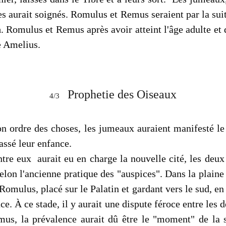
les aurait soignés. Romulus et Remus seraient par la su
a
. Romulus et Remus après avoir atteint l'âge adulte et d
re Amelius.
Prophetie des Oiseaux
4/3
on ordre des choses, les jumeaux auraient manifesté l
passé leur enfance.
tre eux aurait eu en charge la nouvelle cité, les deux 
selon l'ancienne pratique des "auspices". Dans la plain
 Romulus, placé sur le Palatin et gardant vers le sud, e
face. À ce stade, il y aurait une dispute féroce entre les 
mus, la prévalence aurait dû être le "moment" de la s