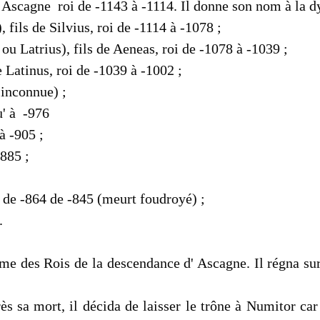
de Ascagne roi de -1143 à -1114. Il donne son nom à la dy
 fils de Silvius, roi de -1114 à -1078 ;
 ou Latrius), fils de Aeneas, roi de -1078 à -1039 ;
e Latinus, roi de -1039 à -1002 ;
 inconnue) ;
u' à -976
à -905 ;
-885 ;
i de -864 de -845 (meurt foudroyé) ;
.
ème des Rois de la descendance d' Ascagne. Il régna sur
s sa mort, il décida de laisser le trône à Numitor car