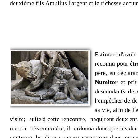
deuxième fils Amulius l'argent et la richesse accu
Estimant d'avoir 
reconnu pour être
père, en déclaran
Numitor
et pri
descendants de 
l'empêcher de dev
sa vie, afin de l
visite; suite à cette rencontre, naquirent deux e
mettra très en colère, il ordonna donc que les deux
contraire, les deux jumeaux seront mis dans un pani