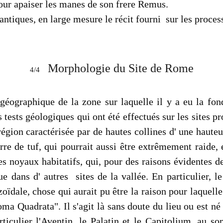
pour apaiser les manes de son frere Remus.
s antiques, en large mesure le récit fourni sur les proc
Morphologie du Site de Rome
4/4
éographique de la zone sur laquelle il y a eu la fon
s tests géologiques qui ont été effectués sur les sites pr
 région caractérisée par de hautes collines d' une haut
erre de tuf, qui pourrait aussi être extrêmement raide
es noyaux habitatifs, qui, pour des raisons évidentes de 
que dans d' autres sites de la vallée. En particulier
oïdale, chose qui aurait pu être la raison pour laquel
a Quadrata". Il s'agit là sans doute du lieu ou est né 
rticulier l'Aventin, le Palatin et le Capitolium, au 