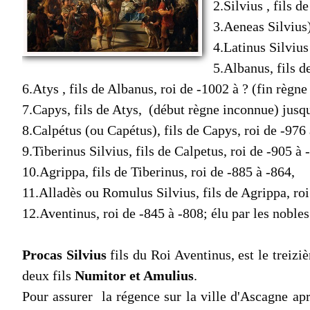
2.Silvius , fils 
3.Aeneas Silvius),
4.Latinus Silvius
5.Albanus, fils d
6.Atys , fils de Albanus, roi de -1002 à ? (fin règne
7.Capys, fils de Atys, (début règne inconnue) jusq
8.Calpétus (ou Capétus), fils de Capys, roi de -976 
9.Tiberinus Silvius, fils de Calpetus, roi de -905 à 
10.Agrippa, fils de Tiberinus, roi de -885 à -864,
11.Alladès ou Romulus Silvius, fils de Agrippa, ro
12.Aventinus, roi de -845 à -808; élu par les nobles
Procas Silvius
fils du Roi Aventinus, est le treizi
deux fils
Numitor et Amulius
.
Pour assurer la régence sur la ville d'Ascagne aprè