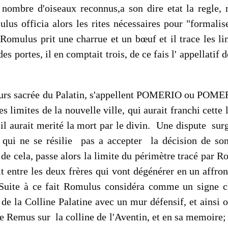
u nombre d'oiseaux reconnus,a son dire etat la regle
lus officia alors les rites nécessaires pour "formalis
 Romulus prit une charrue et un bœuf et il trace les li
t des portes, il en comptait trois, de ce fais l' appellati
rs sacrée du Palatin, s'appellent POMERIO ou POMERIU
es limites de la nouvelle ville, qui aurait franchi cette
il aurait merité la mort par le divin. Une dispute surg
qui ne se résilie pas a accepter la décision de son
de cela, passe alors la limite du périmètre tracé par 
it entre les deux frères qui vont dégénérer en un aff
 Suite à ce fait Romulus considéra comme un signe cl
 de la Colline Palatine avec un mur défensif, et ainsi
e Remus sur la colline de l'Aventin, et en sa memoire; 