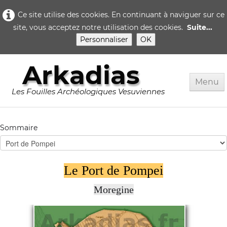
Ce site utilise des cookies. En continuant à naviguer sur ce
site, vous acceptez notre utilisation des cookies.
Suite...
Personnaliser
OK
Arkadias
Menu
Les Fouilles Archéologiques Vesuviennes
Accueil
Sommaire
Rome
Pompei
▼
Le Port de Pompei
Herculanum
▼
Moregine
Quotidien..